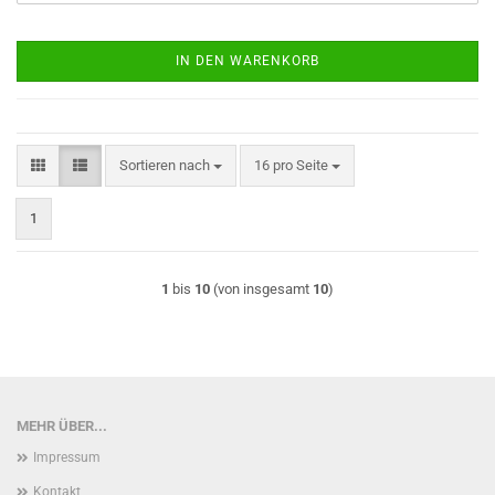
IN DEN WARENKORB
Sortieren nach
pro Seite
Sortieren nach
16 pro Seite
1
1
bis
10
(von insgesamt
10
)
MEHR ÜBER...
Impressum
Kontakt