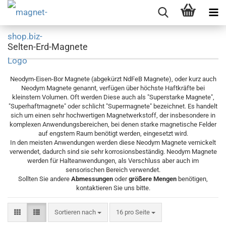
Selten-Erd-Magnete
Neodym-Eisen-Bor Magnete (abgekürzt NdFeB Magnete), oder kurz auch
Neodym Magnete genannt, verfügen über höchste Haftkräfte bei
kleinstem Volumen. Oft werden Diese auch als "Superstarke Magnete",
"Superhaftmagnete" oder schlicht "Supermagnete" bezeichnet. Es handelt
sich um einen sehr hochwertigen Magnetwerkstoff, der insbesondere in
komplexen Anwendungsbereichen, bei denen starke magnetische Felder
auf engstem Raum benötigt werden, eingesetzt wird.
In den meisten Anwendungen werden diese Neodym Magnete vernickelt
verwendet, dadurch sind sie sehr korrosionsbeständig. Neodym Magnete
werden für Halteanwendungen, als Verschluss aber auch im
sensorischen Bereich verwendet.
Sollten Sie andere
Abmessungen
oder
größere Mengen
benötigen,
kontaktieren Sie uns bitte.
Sortieren nach
pro Seite
Sortieren nach
16 pro Seite