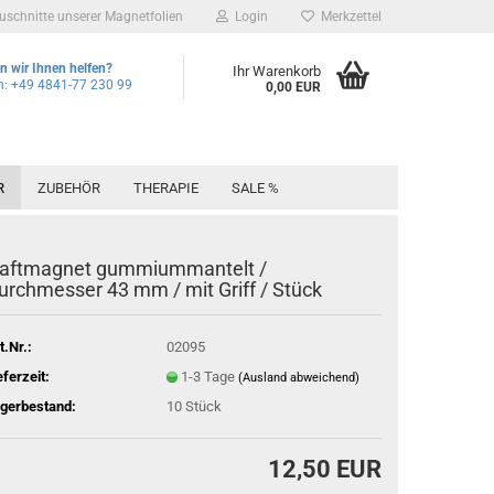
Zuschnitte unserer Magnetfolien
Login
Merkzettel
 wir Ihnen helfen?
Ihr Warenkorb
n: +49 4841-77 230 99
0,00 EUR
R
ZUBEHÖR
THERAPIE
SALE %
aftmagnet gummiummantelt /
urchmesser 43 mm / mit Griff / Stück
t.Nr.:
02095
eferzeit:
1-3 Tage
(Ausland abweichend)
gerbestand:
10
Stück
12,50 EUR