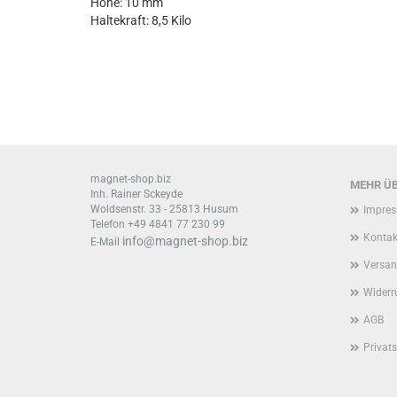
Höhe: 10 mm
Haltekraft: 8,5 Kilo
magnet-shop.biz
MEHR ÜB
Inh. Rainer Sckeyde
Woldsenstr. 33 - 25813 Husum
Impre
Telefon +49 4841 77 230 99
Kontak
info@magnet-shop.biz
E-Mail
Versan
Widerr
AGB
Privat