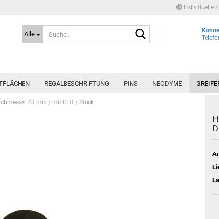
Individuelle 
Suche...
Können
Alle
Telefo
FTFLÄCHEN
REGALBESCHRIFTUNG
PINS
NEODYME
GREIFE
hmesser 43 mm / mit Griff / Stück
H
D
Ar
Li
La